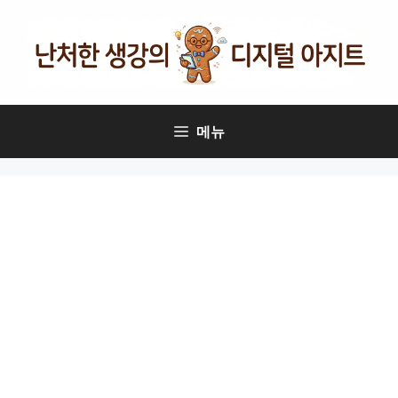
컨
텐
츠
로
건
너
메뉴
뛰
기