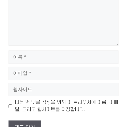
이
름
이
메
일
웹
사
이
다음 번 댓글 작성을 위해 이 브라우저에 이름, 이메
트
일, 그리고 웹사이트를 저장합니다.