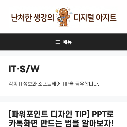
컨
텐
츠
로
건
너
메뉴
뛰
기
IT·S/W
각종 IT정보와 소프트웨어 TIP을 공유합니다.
[파워포인트 디자인 TIP] PPT로
카톡화면 만드는 법을 알아보자!