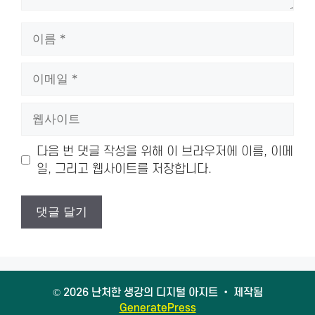
이
름
이
메
일
웹
사
이
다음 번 댓글 작성을 위해 이 브라우저에 이름, 이메
트
일, 그리고 웹사이트를 저장합니다.
© 2026 난처한 생강의 디지털 아지트
• 제작됨
GeneratePress