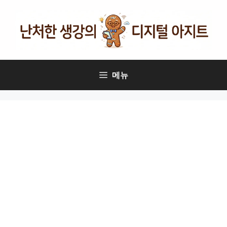
컨
텐
츠
로
건
너
메뉴
뛰
기