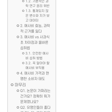
1.2. 기본적인 과
학 연구 윤리 위반
1.3. 통제되지 않
은 변수와 자가 보
고 데이터
2. 애사비 효능, 과학
적 근거를 잃다
3. 애사비 vs 사과식
초 차이점과 올바른
섭취법
3.1. 안전한 애사
비 섭취 방법
3.2. 꼭 알아야 할
애사비 부작용
4. 애사비 가격과 현
명한 소비자 태도
마무리
Q1. 논문이 가짜라는
건가요? 정확히 뭐가
문제였나요?
Q2. 유명인들이 좋다