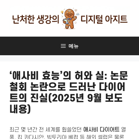
컨
텐
츠
로
건
너
메뉴
뛰
기
‘애사비 효능’의 허와 실: 논문
철회 논란으로 드러난 다이어
트의 진실(2025년 9월 보도
내용)
최근 몇 년간 전 세계를 휩쓸었던
애사비 다이어트
열
풍. 킴 카다시안, 빅토리아 베컴 등 해외 셀럽은 물론