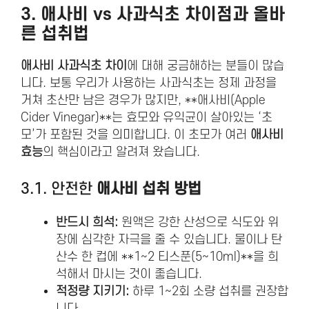
3.
애사비
vs
사과식초
차이점과 올바
른 섭취법
애사비 사과식초 차이
에 대해 궁금해하는 분들이 많습
니다. 보통 우리가 사용하는 사과식초는 정제 과정을
거쳐 초산만 남은 경우가 많지만, **애사비(Apple
Cider Vinegar)**는 효모와 유익균이 살아있는 ‘초
모’가 포함된 것을 의미합니다. 이 초모가 여러
애사비
효능
의 핵심이라고 알려져 왔습니다.
3.1. 안전한
애사비 섭취 방법
반드시 희석:
원액은 강한 산성으로 식도와 위
장에 심각한 자극을 줄 수 있습니다. 물이나 탄
산수 한 컵에 **1~2 티스푼(5~10ml)**을 희
석해서 마시는 것이 좋습니다.
적정량 지키기:
하루 1~2회 소량 섭취를 권장합
니다.