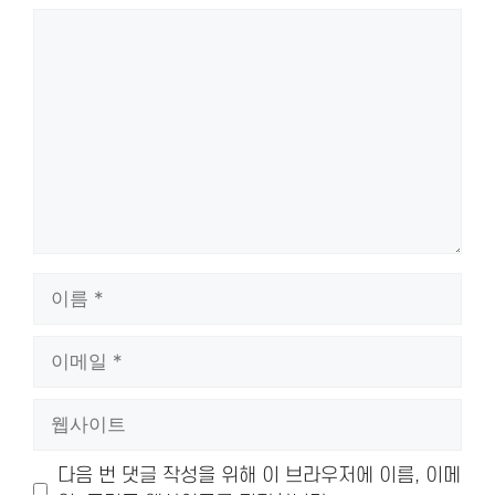
댓
글
이
름
이
메
일
웹
사
이
다음 번 댓글 작성을 위해 이 브라우저에 이름, 이메
트