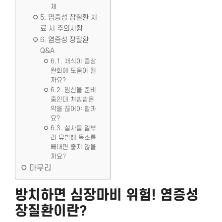
제
5. 염증성 장질환 치
료 시 주의사항
6. 염증성 장질환
Q&A
6.1. 채식이 증상
완화에 도움이 될
까요?
6.2. 임신을 준비
중인데 처방받은
약을 끊어야 할까
요?
6.3. 설사를 일부
러 유발해 독소를
빼내면 좋지 않을
까요?
마무리
방치하면 심장마비 위험!
염증성
장질환
이란?