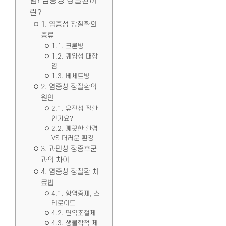
험! 염증성 장질환이
란?
1. 염증성 장질환의
종류
1.1. 크론병
1.2. 궤양성 대장
염
1.3. 베체트병
2. 염증성 장질환의
원인
2.1. 유전성 질환
인가요?
2.2. 깨끗한 환경
VS 더러운 환경
3. 과민성 장증후군
과의 차이
4. 염증성 장질환 치
료법
4.1. 항염증제, 스
테로이드
4.2. 면역조절제
4.3. 생물학적 제