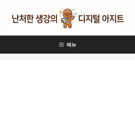
컨
텐
츠
로
건
너
메뉴
뛰
기