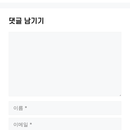
댓글 남기기
댓
글
이
름
이
메