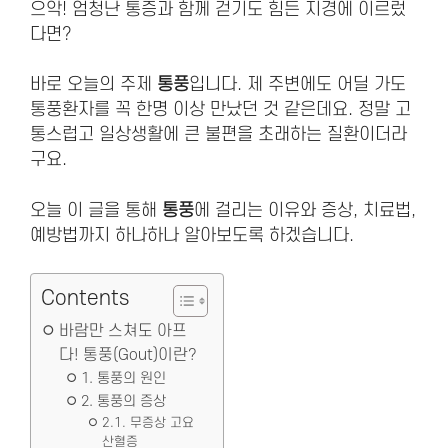
으악! 엄청난 통증과 함께 걷기도 힘든 지경에 이르렀
다면?
바로 오늘의 주제
통풍
입니다. 제 주변에도 어딜 가도
통풍환자를 꼭 한명 이상 만났던 것 같은데요. 정말 고
통스럽고 일상생활에 큰 불편을 초래하는 질환이더라
구요.
오늘 이 글을 통해
통풍
에 걸리는 이유와 증상, 치료법,
예방법까지 하나하나 알아보도록 하겠습니다.
Contents
바람만 스쳐도 아프
다! 통풍(Gout)이란?
1. 통풍의 원인
2. 통풍의 증상
2.1. 무증상 고요
산혈증