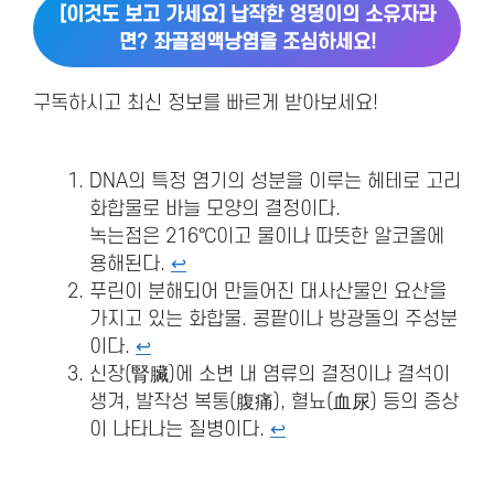
[이것도 보고 가세요] 납작한 엉덩이의 소유자라
면? 좌골점액낭염을 조심하세요!
구독하시고 최신 정보를 빠르게 받아보세요!
DNA의 특정 염기의 성분을 이루는 헤테로 고리
화합물로 바늘 모양의 결정이다.
녹는점은 216℃이고 물이나 따뜻한 알코올에
용해된다.
↩︎
푸린이 분해되어 만들어진 대사산물인 요산을
가지고 있는 화합물. 콩팥이나 방광돌의 주성분
이다.
↩︎
신장(腎臟)에 소변 내 염류의 결정이나 결석이
생겨, 발작성 복통(腹痛), 혈뇨(血尿) 등의 증상
이 나타나는 질병이다.
↩︎