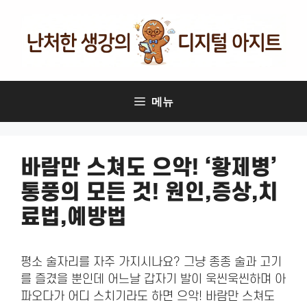
컨
텐
츠
로
건
너
메뉴
뛰
기
바람만 스쳐도 으악! ‘황제병’
통풍의 모든 것! 원인,증상,치
료법,예방법
평소 술자리를 자주 가지시나요? 그냥 종종 술과 고기
를 즐겼을 뿐인데 어느날 갑자기 발이 욱씬욱씬하며 아
파오다가 어디 스치기라도 하면 으악! 바람만 스쳐도