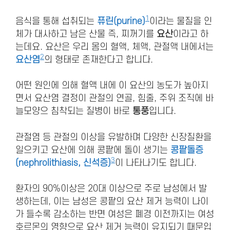
1
음식을 통해 섭취되는
퓨린(purine)
이라는 물질을 인
체가 대사하고 남은 산물 즉, 찌꺼기를
요산
이라고 하
는데요. 요산은 우리 몸의 혈액, 체액, 관절액 내에서는
2
요산염
의 형태로 존재한다고 합니다.
어떤 원인에 의해 혈액 내에 이 요산의 농도가 높아지
면서 요산염 결정이 관절의 연골, 힘줄, 주위 조직에 바
늘모양으 침착되는 질병이 바로
통풍
입니다.
관절염 등 관절의 이상을 유발하며 다양한 신장질환을
일으키고 요산에 의해 콩팥에 돌이 생기는
콩팥돌증
3
(nephrolithiasis, 신석증)
이 나타나기도 합니다.
환자의 90%이상은 20대 이상으로 주로 남성에서 발
생하는데, 이는 남성은 콩팥의 요산 제거 능력이 나이
가 들수록 감소하는 반면 여성은 폐경 이전까지는 여성
호르몬의 영향으로 요산 제거 능력이 유지되기 때문입